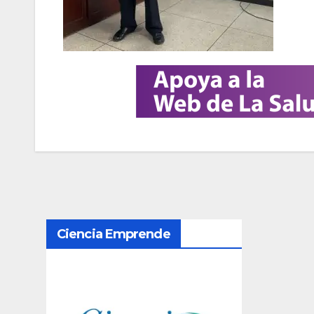
N
Ciencia Emprende
a
v