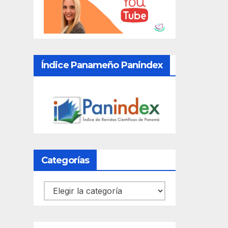
Índice Panameño Panindex
Categorías
Categorías