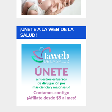
t
r
a
¡UNETE A LA WEB DE LA
d
SALUD!
a
s