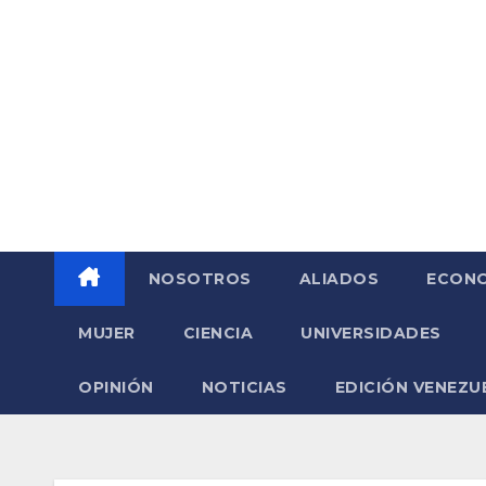
Saltar
al
contenido
NOSOTROS
ALIADOS
ECONO
MUJER
CIENCIA
UNIVERSIDADES
OPINIÓN
NOTICIAS
EDICIÓN VENEZU