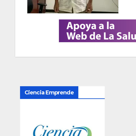
N
Ciencia Emprende
a
v
e