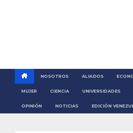
Saltar
al
contenido
NOSOTROS
ALIADOS
ECONO
MUJER
CIENCIA
UNIVERSIDADES
OPINIÓN
NOTICIAS
EDICIÓN VENEZU