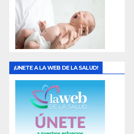
r
a
d
a
s
¡UNETE A LA WEB DE LA SALUD!