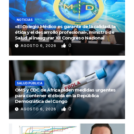
NOTICIAS
«El Colegio Médico es garante de la calidad, la
ética y el desarrollo profesional», ministro de
Salud al inaugurar XII Congreso Nacional
0
AGOSTO 6, 2026
SALUD PÚBLICA
OMS y CDC de África piden medidas urgentes
para contener el ébola en la República
Democrática del Congo
0
AGOSTO 6, 2026