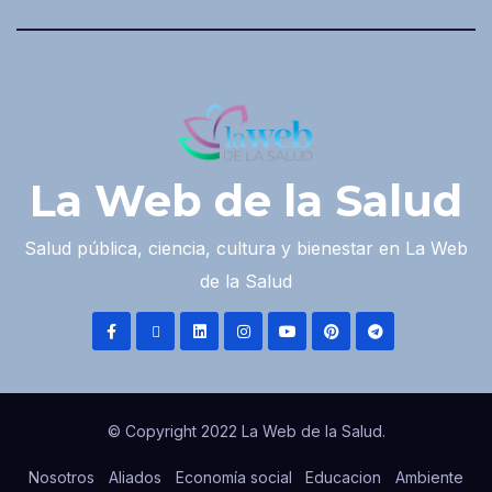
La Web de la Salud
Salud pública, ciencia, cultura y bienestar en La Web
de la Salud
© Copyright 2022 La Web de la Salud.
Nosotros
Aliados
Economía social
Educacion
Ambiente