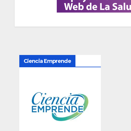
N
Ciencia Emprende
a
v
e
g
a