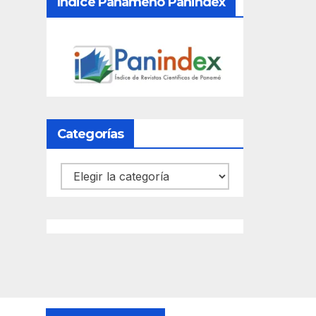
Índice Panameño Panindex
Categorías
Categorías