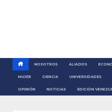
Saltar
al
contenido
NOSOTROS
ALIADOS
ECONO
MUJER
CIENCIA
UNIVERSIDADES
OPINIÓN
NOTICIAS
EDICIÓN VENEZU