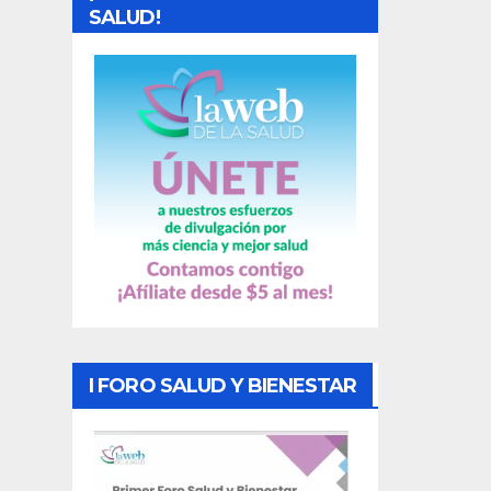
d
SALUD!
a
s
I FORO SALUD Y BIENESTAR