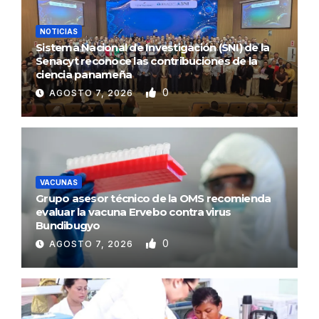
NOTICIAS
Sistema Nacional de Investigación (SNI) de la
Senacyt reconoce las contribuciones de la
ciencia panameña
0
AGOSTO 7, 2026
VACUNAS
Grupo asesor técnico de la OMS recomienda
evaluar la vacuna Ervebo contra virus
Bundibugyo
0
AGOSTO 7, 2026