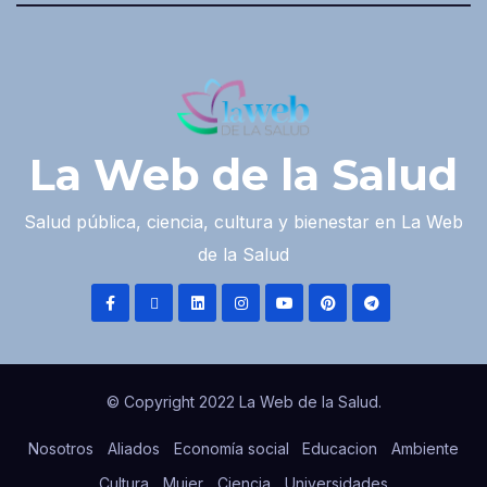
La Web de la Salud
Salud pública, ciencia, cultura y bienestar en La Web
de la Salud
© Copyright 2022 La Web de la Salud.
Nosotros
Aliados
Economía social
Educacion
Ambiente
Cultura
Mujer
Ciencia
Universidades