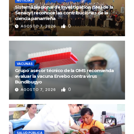
NOTICIAS
Sistema Nacional de Investigación (SNI) de la
Senacyt reconoce las contribuciones de la
ciencia panameña
0
AGOSTO 7, 2026
VACUNAS
Grupo asesor técnico de la OMS recomienda
evaluar la vacuna Ervebo contra virus
Bundibugyo
0
AGOSTO 7, 2026
SALUD PÚBLICA