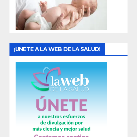
d
a
s
¡UNETE A LA WEB DE LA SALUD!