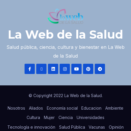
La Web de la Salud
Salud pública, ciencia, cultura y bienestar en La Web
de la Salud
© Copyright 2022 La Web de la Salud.
Nosotros
Aliados
Economía social
Educacion
Ambiente
Cultura
Mujer
Ciencia
Universidades
Tecnología e innovación
Salud Pública
Vacunas
Opinión