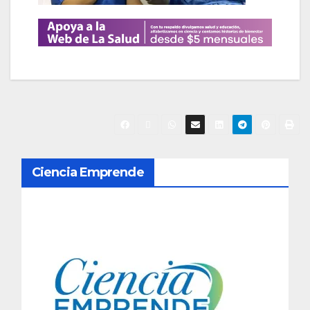
N
Ciencia Emprende
a
v
e
g
a