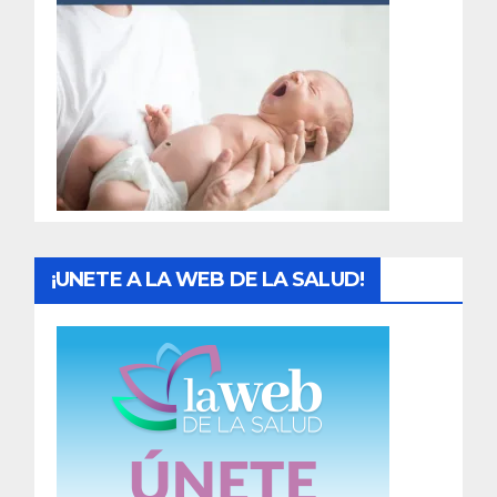
r
a
d
a
s
¡UNETE A LA WEB DE LA SALUD!