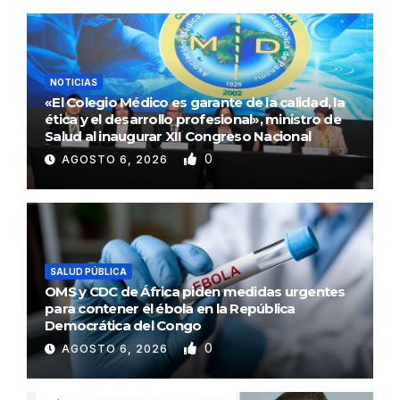
NOTICIAS
«El Colegio Médico es garante de la calidad, la
ética y el desarrollo profesional», ministro de
Salud al inaugurar XII Congreso Nacional
0
AGOSTO 6, 2026
SALUD PÚBLICA
OMS y CDC de África piden medidas urgentes
para contener el ébola en la República
Democrática del Congo
0
AGOSTO 6, 2026