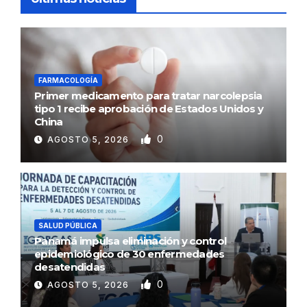
FARMACOLOGÍA
Primer medicamento para tratar narcolepsia
tipo 1 recibe aprobación de Estados Unidos y
China
0
AGOSTO 5, 2026
SALUD PÚBLICA
Panamá impulsa eliminación y control
epidemiológico de 30 enfermedades
desatendidas
0
AGOSTO 5, 2026