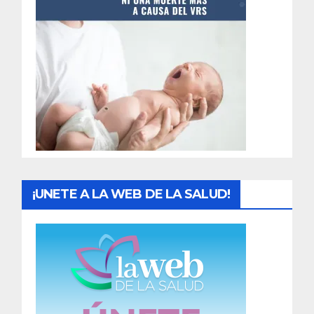
t
r
a
d
a
s
¡UNETE A LA WEB DE LA SALUD!