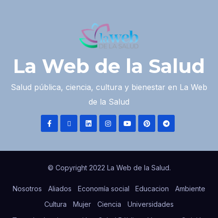
La Web de la Salud
Salud pública, ciencia, cultura y bienestar en La Web
de la Salud
© Copyright 2022 La Web de la Salud.
Nosotros
Aliados
Economía social
Educacion
Ambiente
Cultura
Mujer
Ciencia
Universidades