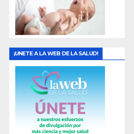
a
d
a
s
¡UNETE A LA WEB DE LA SALUD!