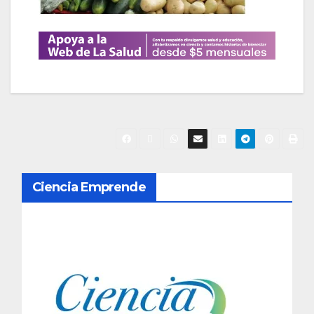
N
Ciencia Emprende
a
v
e
g