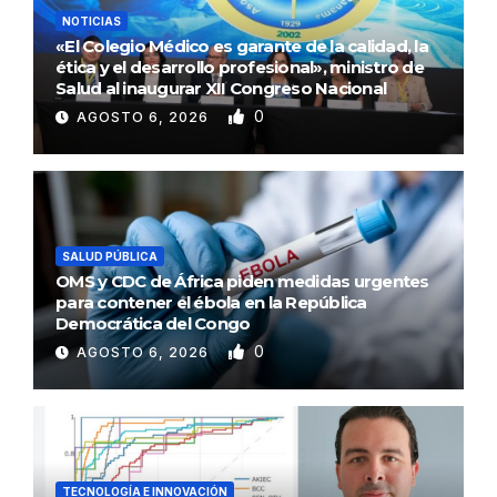
NOTICIAS
«El Colegio Médico es garante de la calidad, la
ética y el desarrollo profesional», ministro de
Salud al inaugurar XII Congreso Nacional
0
AGOSTO 6, 2026
SALUD PÚBLICA
OMS y CDC de África piden medidas urgentes
para contener el ébola en la República
Democrática del Congo
0
AGOSTO 6, 2026
TECNOLOGÍA E INNOVACIÓN