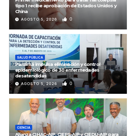
tipo 1 recibe aprobación de Estados Unidos y
China
0
AGOSTO 5, 2026
SALUD PÚBLICA
Panamá impulsa eliminación y control
epidemiológico de 30 enfermedades
desatendidas
0
AGOSTO 5, 2026
CIENCIA
Alianza CIHAC-AIP, CIEPS-AIP y CIEDU-AIP para