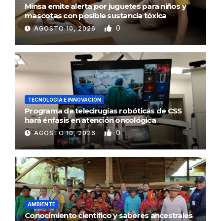
Minsa emite alerta por juguetes para niños y
mascotas con posible sustancia tóxica
0
AGOSTO 10, 2026
TECNOLOGÍA E INNOVACIÓN
Programa de telecirugías robóticas de CSS
hará énfasis en atención oncológica
0
AGOSTO 10, 2026
AMBIENTE
Conocimiento científico y saberes ancestrales