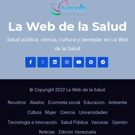
La Web de la Salud
Salud pública, ciencia, cultura y bienestar en La Web
de la Salud
© Copyright 2022 La Web de la Salud.
Nosotros
Aliados
Economía social
Educacion
Ambiente
Cultura
Mujer
Ciencia
Universidades
Tecnología e innovación
Salud Pública
Vacunas
Opinión
Noticias
Edición Venezuela