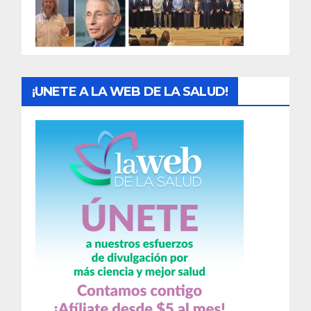
a
s
¡UNETE A LA WEB DE LA SALUD!