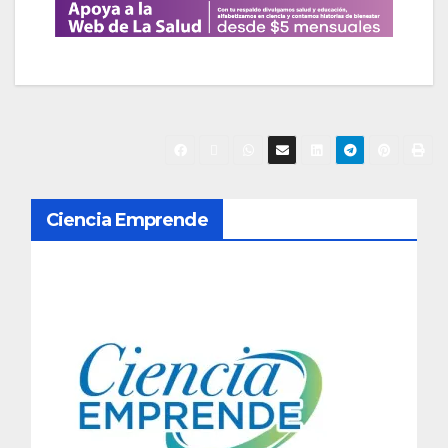
N
Ciencia Emprende
a
v
e
g
a
c