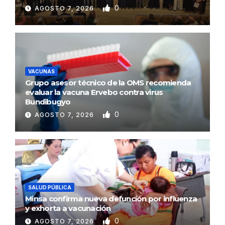
0
AGOSTO 7, 2026
VACUNAS
Grupo asesor técnico de la OMS recomienda
evaluar la vacuna Ervebo contra virus
Bundibugyo
0
AGOSTO 7, 2026
SALUD PÚBLICA
Minsa confirma nueva defunción por influenza
y exhorta a vacunación
0
AGOSTO 7, 2026