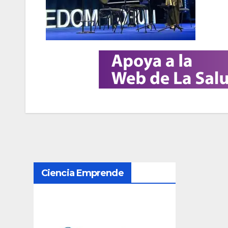
N
Ciencia Emprende
a
v