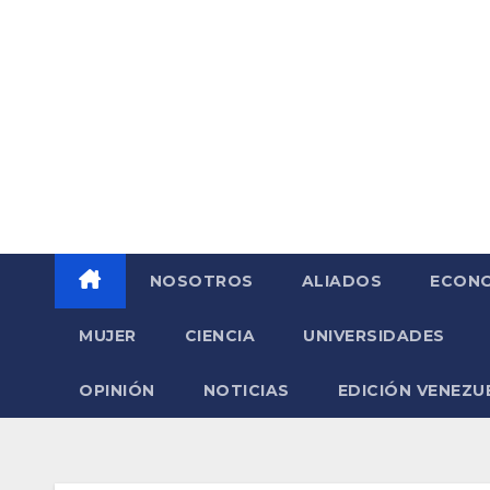
Saltar
al
contenido
NOSOTROS
ALIADOS
ECONO
MUJER
CIENCIA
UNIVERSIDADES
OPINIÓN
NOTICIAS
EDICIÓN VENEZU