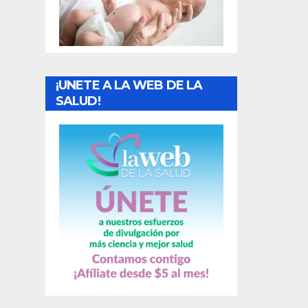
t
r
a
¡UNETE A LA WEB DE LA
d
SALUD!
a
s