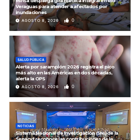
Minsa despliega gira médica integral en Río
Veraguas para atender a afectados por
inundaciones
0
AGOSTO 8, 2026
SALUD PÚBLICA
Alerta por sarampión: 2026 registra el pico
más alto en las Américas en dos décadas,
alerta la OPS
0
AGOSTO 8, 2026
NOTICIAS
Sistema Nacional de Investigación (SNI) de la
Senacyt reconoce las contribuciones de la