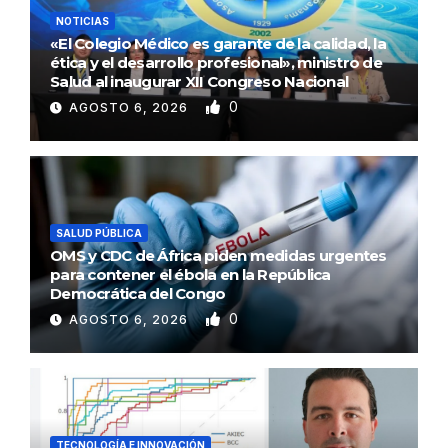
NOTICIAS
«El Colegio Médico es garante de la calidad, la
ética y el desarrollo profesional», ministro de
Salud al inaugurar XII Congreso Nacional
0
AGOSTO 6, 2026
SALUD PÚBLICA
OMS y CDC de África piden medidas urgentes
para contener el ébola en la República
Democrática del Congo
0
AGOSTO 6, 2026
TECNOLOGÍA E INNOVACIÓN