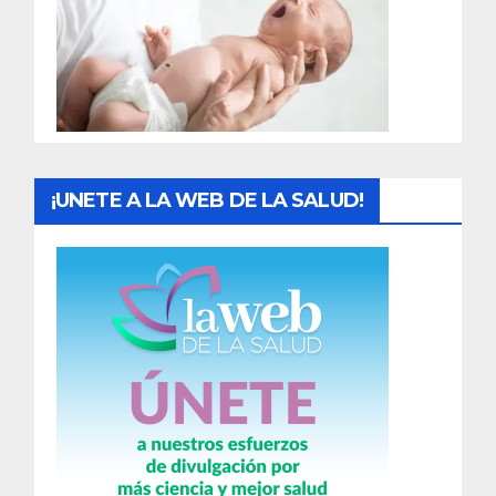
a
d
a
s
¡UNETE A LA WEB DE LA SALUD!