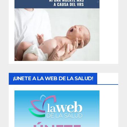
t
r
a
d
a
s
¡UNETE A LA WEB DE LA SALUD!