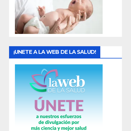
a
d
a
s
¡UNETE A LA WEB DE LA SALUD!