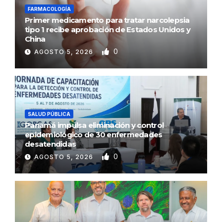
FARMACOLOGÍA
Primer medicamento para tratar narcolepsia
tipo 1 recibe aprobación de Estados Unidos y
China
0
AGOSTO 5, 2026
SALUD PÚBLICA
Panamá impulsa eliminación y control
epidemiológico de 30 enfermedades
desatendidas
0
AGOSTO 5, 2026