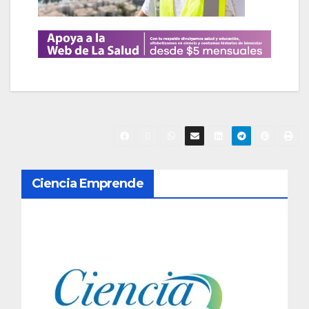
N
Ciencia Emprende
a
v
e
g