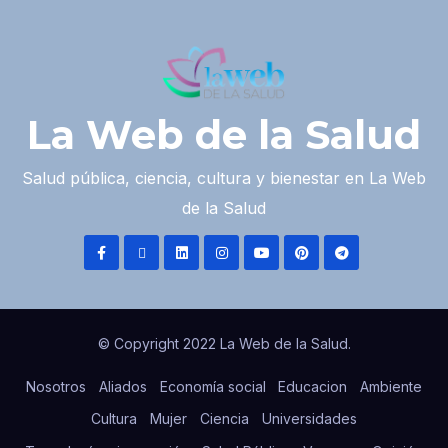
La Web de la Salud
Salud pública, ciencia, cultura y bienestar en La Web
de la Salud
© Copyright 2022 La Web de la Salud.
Nosotros
Aliados
Economía social
Educacion
Ambiente
Cultura
Mujer
Ciencia
Universidades