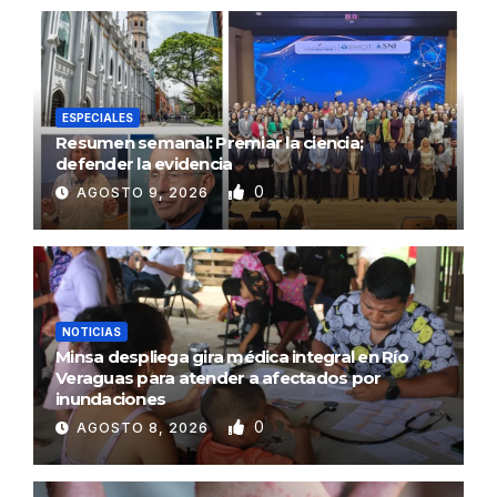
ESPECIALES
Resumen semanal: Premiar la ciencia;
defender la evidencia
0
AGOSTO 9, 2026
NOTICIAS
Minsa despliega gira médica integral en Río
Veraguas para atender a afectados por
inundaciones
0
AGOSTO 8, 2026