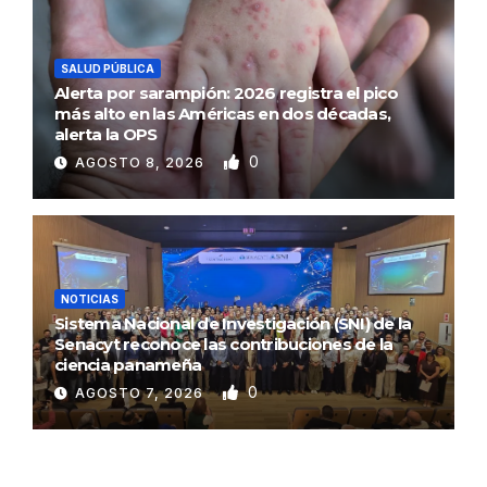
SALUD PÚBLICA
Alerta por sarampión: 2026 registra el pico
más alto en las Américas en dos décadas,
alerta la OPS
0
AGOSTO 8, 2026
NOTICIAS
Sistema Nacional de Investigación (SNI) de la
Senacyt reconoce las contribuciones de la
ciencia panameña
0
AGOSTO 7, 2026