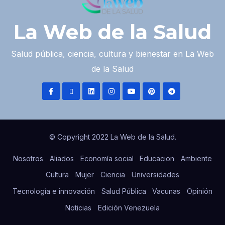
La Web de la Salud
Salud pública, ciencia, cultura y bienestar en La Web
de la Salud
© Copyright 2022 La Web de la Salud.
Nosotros
Aliados
Economía social
Educacion
Ambiente
Cultura
Mujer
Ciencia
Universidades
Tecnología e innovación
Salud Pública
Vacunas
Opinión
Noticias
Edición Venezuela