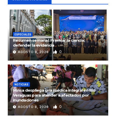
ESPECIALES
Resumen semanal: Premiar la ciencia;
defender la evidencia
0
AGOSTO 9, 2026
NOTICIAS
Minsa despliega gira médica integral en Río
Veraguas para atender a afectados por
inundaciones
0
AGOSTO 8, 2026