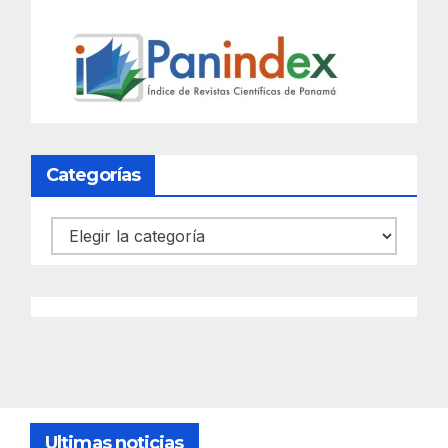
Categorías
Categorías
Ultimas noticias