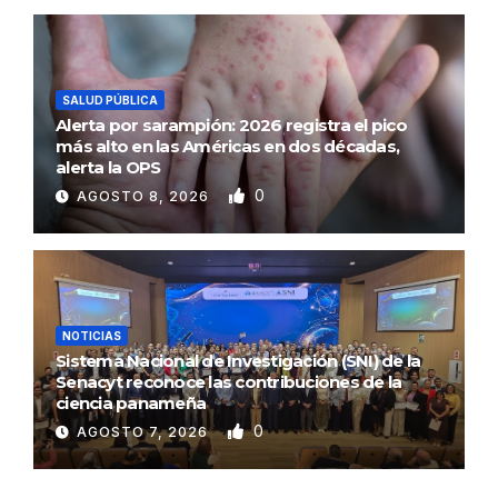
SALUD PÚBLICA
Alerta por sarampión: 2026 registra el pico
más alto en las Américas en dos décadas,
alerta la OPS
0
AGOSTO 8, 2026
NOTICIAS
Sistema Nacional de Investigación (SNI) de la
Senacyt reconoce las contribuciones de la
ciencia panameña
0
AGOSTO 7, 2026