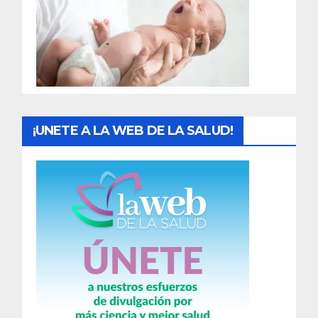
a
d
a
s
¡UNETE A LA WEB DE LA SALUD!