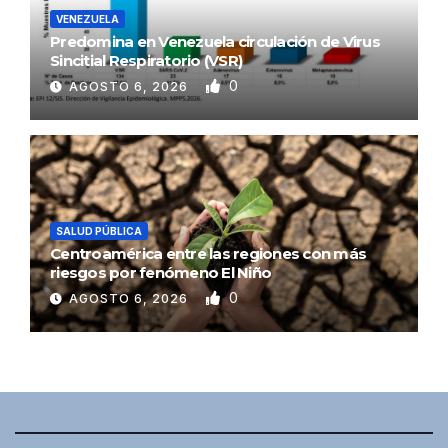
VENEZUELA
Predomina en Venezuela circulación de Virus
Sincitial Respiratorio (VSR)
0
AGOSTO 6, 2026
SALUD PÚBLICA
Centroamérica entre las regiones con más
riesgos por fenómeno El Niño
0
AGOSTO 6, 2026