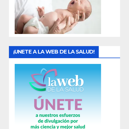
a
d
a
s
¡UNETE A LA WEB DE LA SALUD!