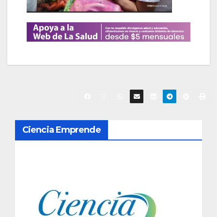
N
Ciencia Emprende
a
v
e
g