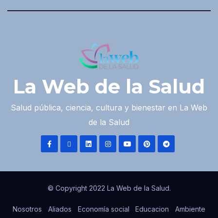
La Web de la Salud
Salud pública, ciencia, cultura y bienestar en La Web
de la Salud
© Copyright 2022 La Web de la Salud.
Nosotros
Aliados
Economía social
Educacion
Ambiente