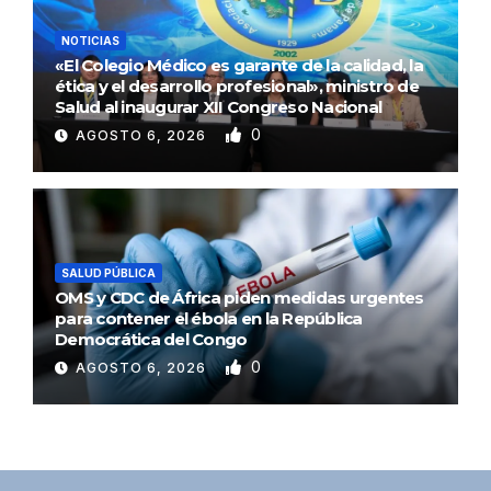
NOTICIAS
«El Colegio Médico es garante de la calidad, la
ética y el desarrollo profesional», ministro de
Salud al inaugurar XII Congreso Nacional
0
AGOSTO 6, 2026
SALUD PÚBLICA
OMS y CDC de África piden medidas urgentes
para contener el ébola en la República
Democrática del Congo
0
AGOSTO 6, 2026