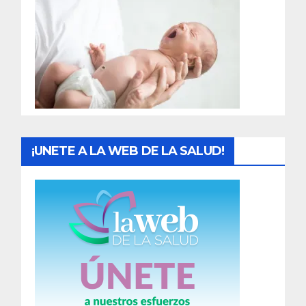
r
a
d
a
s
¡UNETE A LA WEB DE LA SALUD!