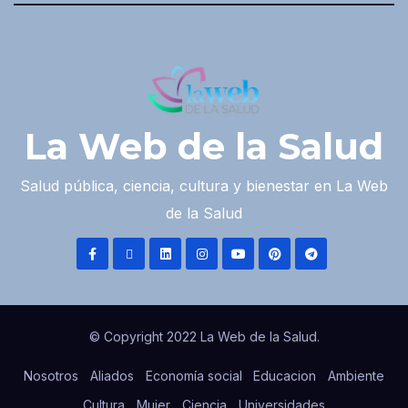
La Web de la Salud
Salud pública, ciencia, cultura y bienestar en La Web
de la Salud
© Copyright 2022 La Web de la Salud.
Nosotros
Aliados
Economía social
Educacion
Ambiente
Cultura
Mujer
Ciencia
Universidades