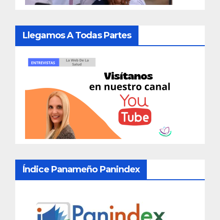
Llegamos A Todas Partes
Índice Panameño Panindex