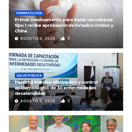
FARMACOLOGÍA
Primer medicamento para tratar narcolepsia
tipo 1 recibe aprobación de Estados Unidos y
China
0
AGOSTO 5, 2026
SALUD PÚBLICA
Panamá impulsa eliminación y control
epidemiológico de 30 enfermedades
desatendidas
0
AGOSTO 5, 2026