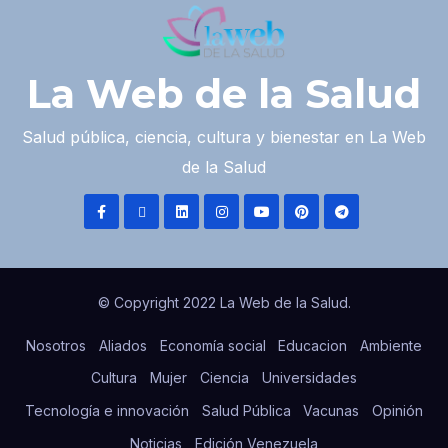
La Web de la Salud
Salud pública, ciencia, cultura y bienestar en La Web
de la Salud
© Copyright 2022 La Web de la Salud.
Nosotros
Aliados
Economía social
Educacion
Ambiente
Cultura
Mujer
Ciencia
Universidades
Tecnología e innovación
Salud Pública
Vacunas
Opinión
Noticias
Edición Venezuela