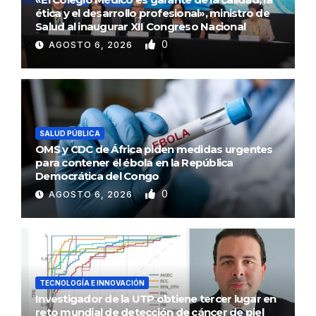
ética y el desarrollo profesional», ministro de
Salud al inaugurar XII Congreso Nacional
0
AGOSTO 6, 2026
SALUD PÚBLICA
OMS y CDC de África piden medidas urgentes
para contener el ébola en la República
Democrática del Congo
0
AGOSTO 6, 2026
TECNOLOGÍA E INNOVACIÓN
Investigador de la UTP obtiene tercer lugar en
reto mundial de detección de cáncer de piel