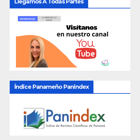
Llegamos A Todas Partes
Índice Panameño Panindex