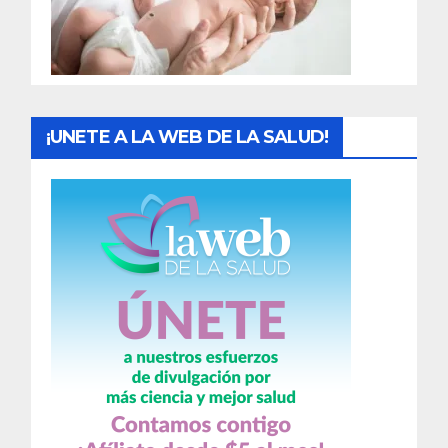
d
a
s
¡UNETE A LA WEB DE LA SALUD!