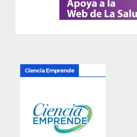
N
Ciencia Emprende
a
v
e
g
a