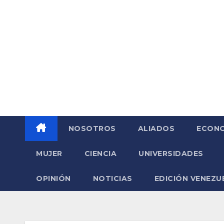
Saltar
al
contenido
NOSOTROS
ALIADOS
ECONO
MUJER
CIENCIA
UNIVERSIDADES
OPINIÓN
NOTICIAS
EDICIÓN VENEZU