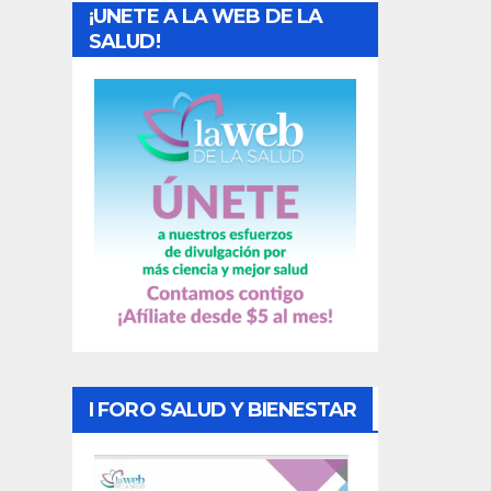
¡UNETE A LA WEB DE LA
d
SALUD!
a
s
I FORO SALUD Y BIENESTAR