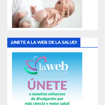
a
d
a
s
¡UNETE A LA WEB DE LA SALUD!