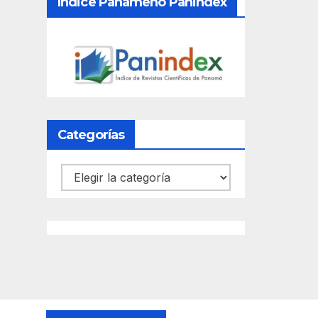
Índice Panameño Panindex
Categorías
Categorías