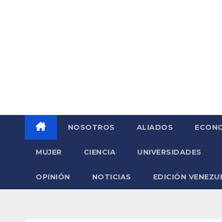
Saltar
al
contenido
NOSOTROS
ALIADOS
ECONO
MUJER
CIENCIA
UNIVERSIDADES
OPINIÓN
NOTICIAS
EDICIÓN VENEZU