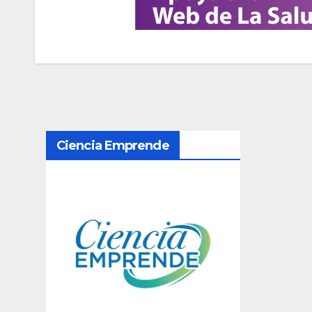
N
Ciencia Emprende
a
v
e
g
a