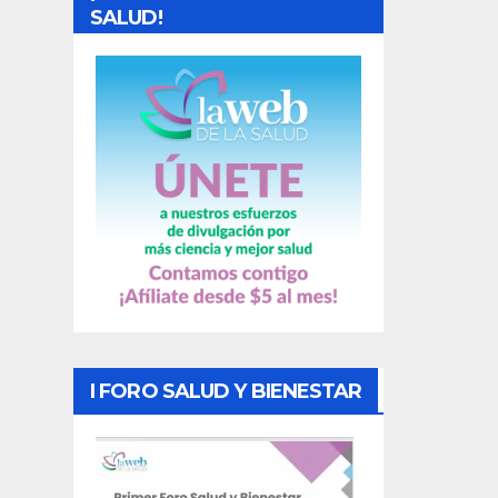
d
SALUD!
a
s
I FORO SALUD Y BIENESTAR