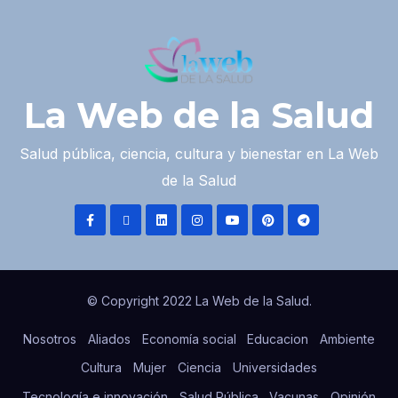
La Web de la Salud
Salud pública, ciencia, cultura y bienestar en La Web
de la Salud
© Copyright 2022 La Web de la Salud.
Nosotros
Aliados
Economía social
Educacion
Ambiente
Cultura
Mujer
Ciencia
Universidades
Tecnología e innovación
Salud Pública
Vacunas
Opinión