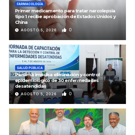
FARMACOLOGÍA
Primer medicamento para tratar narcolepsia
tipo 1 recibe aprobación de Estados Unidos y
China
0
AGOSTO 5, 2026
SALUD PÚBLICA
Panamá impulsa eliminación y control
epidemiológico de 30 enfermedades
desatendidas
0
AGOSTO 5, 2026