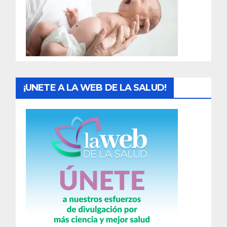
d
a
s
¡UNETE A LA WEB DE LA SALUD!