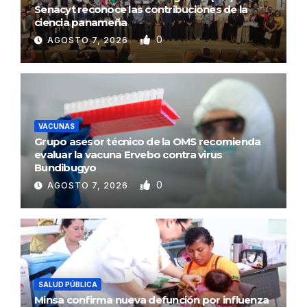
Senacyt reconoce las contribuciones de la
ciencia panameña
0
AGOSTO 7, 2026
VACUNAS
Grupo asesor técnico de la OMS recomienda
evaluar la vacuna Ervebo contra virus
Bundibugyo
0
AGOSTO 7, 2026
SALUD PÚBLICA
Minsa confirma nueva defunción por influenza