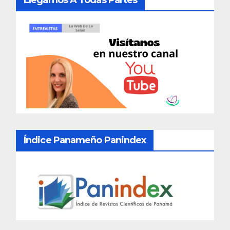
Llegamos A Todas Partes
Índice Panameño Panindex