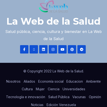
La Web de la Salud
Salud pública, ciencia, cultura y bienestar en La Web
de la Salud
© Copyright 2022 La Web de la Salud.
Nosotros
Aliados
Economía social
Educacion
Ambiente
Cultura
Mujer
Ciencia
Universidades
Tecnología e innovación
Salud Pública
Vacunas
Opinión
Noticias
Edición Venezuela