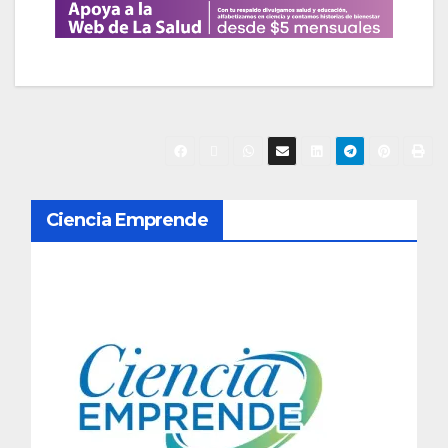
N
Ciencia Emprende
a
v
e
g
a
c