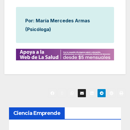
Por: María Mercedes Armas
(Psicóloga)
N
Ciencia Emprende
a