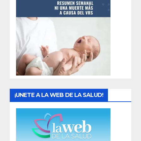
n
t
r
a
d
a
s
¡UNETE A LA WEB DE LA SALUD!