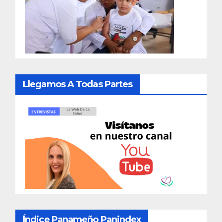
Llegamos A Todas Partes
Índice Panameño Panindex