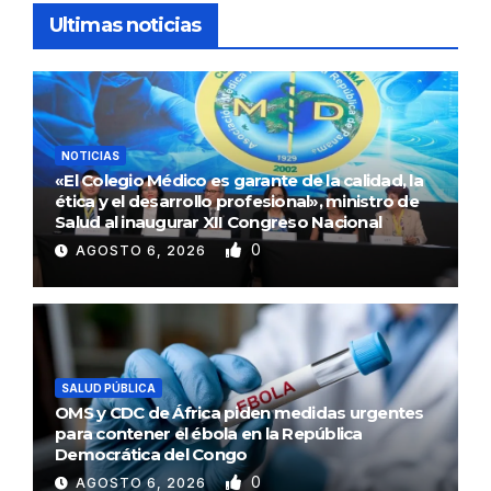
Ultimas noticias
NOTICIAS
«El Colegio Médico es garante de la calidad, la
ética y el desarrollo profesional», ministro de
Salud al inaugurar XII Congreso Nacional
0
AGOSTO 6, 2026
SALUD PÚBLICA
OMS y CDC de África piden medidas urgentes
para contener el ébola en la República
Democrática del Congo
0
AGOSTO 6, 2026