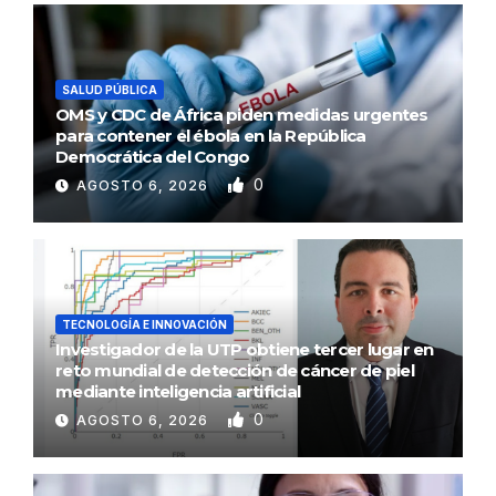
SALUD PÚBLICA
OMS y CDC de África piden medidas urgentes
para contener el ébola en la República
Democrática del Congo
0
AGOSTO 6, 2026
TECNOLOGÍA E INNOVACIÓN
Investigador de la UTP obtiene tercer lugar en
reto mundial de detección de cáncer de piel
mediante inteligencia artificial
0
AGOSTO 6, 2026