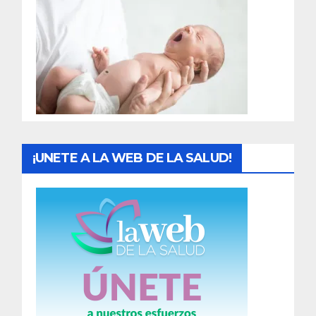
r
a
d
a
s
¡UNETE A LA WEB DE LA SALUD!