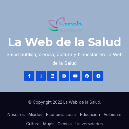
La Web de la Salud
Salud pública, ciencia, cultura y bienestar en La Web
de la Salud
© Copyright 2022 La Web de la Salud.
Nosotros
Aliados
Economía social
Educacion
Ambiente
Cultura
Mujer
Ciencia
Universidades