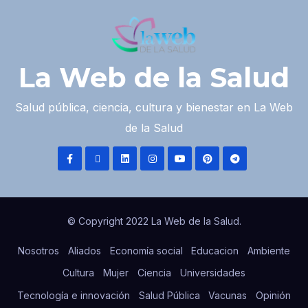
La Web de la Salud
Salud pública, ciencia, cultura y bienestar en La Web
de la Salud
© Copyright 2022 La Web de la Salud.
Nosotros
Aliados
Economía social
Educacion
Ambiente
Cultura
Mujer
Ciencia
Universidades
Tecnología e innovación
Salud Pública
Vacunas
Opinión