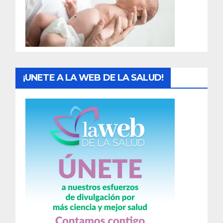
d
a
s
¡UNETE A LA WEB DE LA SALUD!