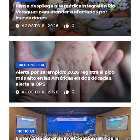
Minsa despliega gira médica integral en Río
Veraguas para atender a afectados por
inundaciones
0
AGOSTO 8, 2026
SALUD PÚBLICA
Alerta por sarampión: 2026 registra el pico
más alto en las Américas en dos décadas,
alerta la OPS
0
AGOSTO 8, 2026
NOTICIAS
Sistema Nacional de Investigación (SNI) de la