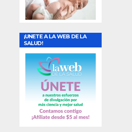
t
r
a
¡UNETE A LA WEB DE LA
d
SALUD!
a
s