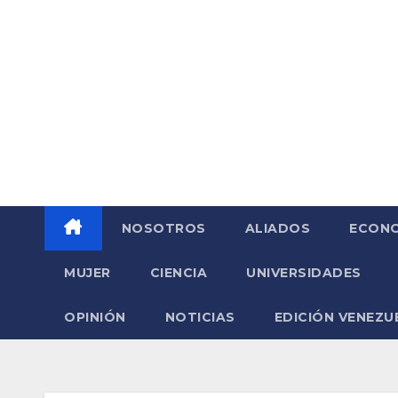
Saltar
al
contenido
NOSOTROS
ALIADOS
ECONO
MUJER
CIENCIA
UNIVERSIDADES
OPINIÓN
NOTICIAS
EDICIÓN VENEZU