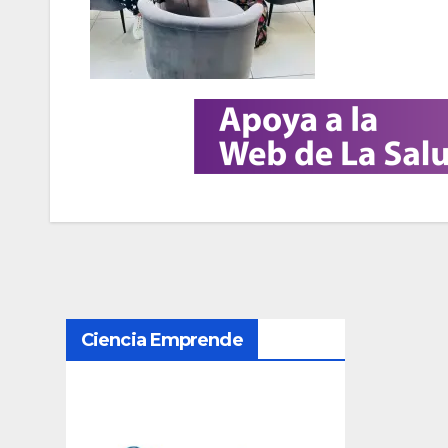
N
Ciencia Emprende
a
v