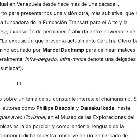
ividual en Venezuela desde hace más de una década–,
rto para presentarnos una visión otra, más subjetiva, que 
ora fundadora de la Fundación Transart para el Arte y la
nce
, exposición de permaneció abierta entre noviembre de
 (“La exposición que presenta actualmente Carolina Otero ba
érmino acuñado por
Marcel Duchamp
para delinear matices
teralmente:
infra-delgado
,
infra-mince
denota una delgadez
sutileza”).
III.
 sobre un tema de su constante interés: el chamanismo. 
a, autores como
Phillipe Descola
y
Daisaku Ikeda
, hasta
es avec l’invisible
, en el Museo de las Exploraciones del
cas es la de percibir y comprender el lenguaje de la
e componen dicha muestra, observé en un enmarcado de