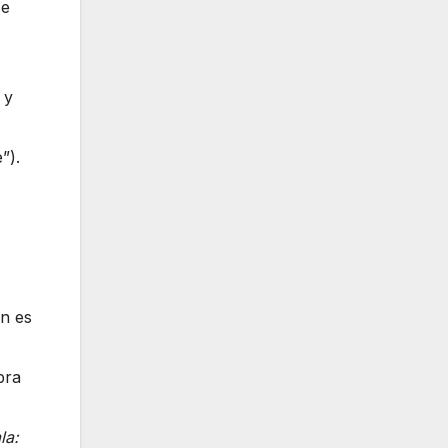
se
 y
”).
en es
bra
la: