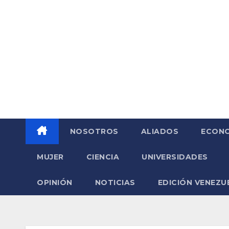
Saltar
al
contenido
NOSOTROS
ALIADOS
ECONO
MUJER
CIENCIA
UNIVERSIDADES
OPINIÓN
NOTICIAS
EDICIÓN VENEZU