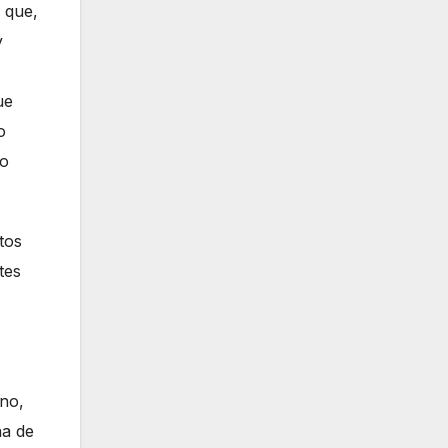
 que,
y
ue
o
lo
tos
tes
Uno,
a de