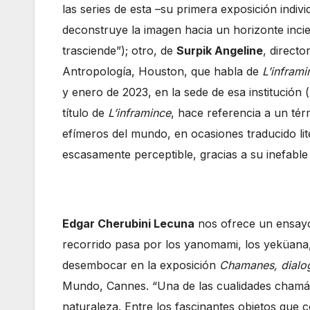
las series de esta –su primera exposición ind
deconstruye la imagen hacia un horizonte incie
trasciende”); otro, de
Surpik Angeline
, direct
Antropología, Houston, que habla de
L’inframi
y enero de 2023, en la sede de esa institución
título de
L’inframince
, hace referencia a un t
efímeros del mundo, en ocasiones traducido li
escasamente perceptible, gracias a su inefable 
Edgar Cherubini Lecuna
nos ofrece un ensayo
recorrido pasa por los yanomami, los yeküan
desembocar en la exposición
Chamanes, dialogu
Mundo, Cannes. “Una de las cualidades chamáni
naturaleza. Entre los fascinantes objetos qu