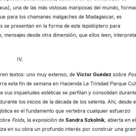
ipheus), una de las más vistosas mariposas del mundo, form
a que para los chamanes malgaches de Madagascar, es
s se presentan en la forma de este lepidóptero para
re, mensajes desde otra dimensión, que ellos leen, interpret
IV.
urren textos: uno muy extenso, de
Víctor Guédez
sobre
Pos
rra esta fin de semana en Hacienda La Trinidad Parque Cul
us inquietudes estéticas se perfilan y consolidan durant
rante los inicios de la década de los setenta. Ahí, desde e
ujística es el fundamento que vertebra cualquier esfuerzo
obre
Folds
, la exposición de
Sandra Szkolnik
, abierta en el
liza en su obra un profundo interés por construir una gram