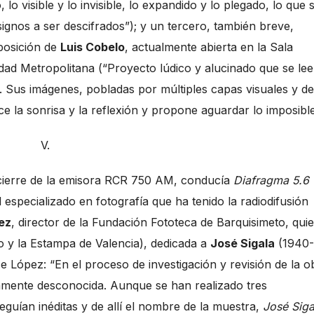
 lo visible y lo invisible, lo expandido y lo plegado, lo que 
 signos a ser descifrados”); y un tercero, también breve,
posición de
Luis Cobelo
, actualmente abierta en la Sala
ad Metropolitana (“Proyecto lúdico y alucinado que se lee
. Sus imágenes, pobladas por múltiples capas visuales y de
ce la sonrisa y la reflexión y propone aguardar lo imposible
V.
el cierre de la emisora RCR 750 AM, conducía
Diafragma 5.6
especializado en fotografía que ha tenido la radiodifusión
ez
, director de la Fundación Fototeca de Barquisimeto, qui
jo y la Estampa de Valencia), dedicada a
José Sigala
(1940-
e López: “En el proceso de investigación y revisión de la o
amente desconocida. Aunque se han realizado tres
guían inéditas y de allí el nombre de la muestra,
José Siga