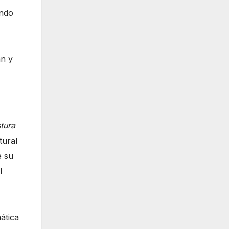
ando
an y
tura
tural
e su
l
ática