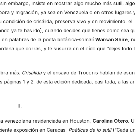
 sin embargo, insiste en mostrar algo mucho más sutil, algo
pora y migración, ya sea en Venezuela o en otros lugares 
u condición de crisálida, preserva vivo y en movimiento, el
ndo ya te has ido), cuando decides que tienes como sea q
 en palabras de la poeta británica-somalí
Warsan Shire
, n
rdena que corras, y te susurra en el oído que “dejes todo 
abra más.
Crisálida
y el ensayo de Troconis hablan de asun
áginas 1 y 2, de esta edición dedicada, casi toda, a las ar
II.
ista venezolana residenciada en Houston,
Carolina Otero
. 
ciente exposición en Caracas,
Poéticas de lo sutil
(“Cada un