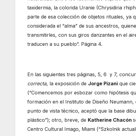
taxidermia, la colorida Uranie (Chrysidiria rh
parte de esa colección de objetos rituales, y
considerada el “alma” de sus ancestros, quiene
transmitirles, con sus giros danzantes en el ai
traducen a su pueblo”. Página 4.
En las siguientes tres páginas, 5, 6 y 7, conc
correcta
, la exposición de
Jorge Pizani
que cie
(“Comencemos por esbozar como hipótesis que s
formación en el Instituto de Diseño Neumann, du
punto de vista técnico, aceptó que la base dib
plástico”); otro, breve, de
Katherine Chacón
s
Centro Cultural Imago, Miami (“Szkolnik actua