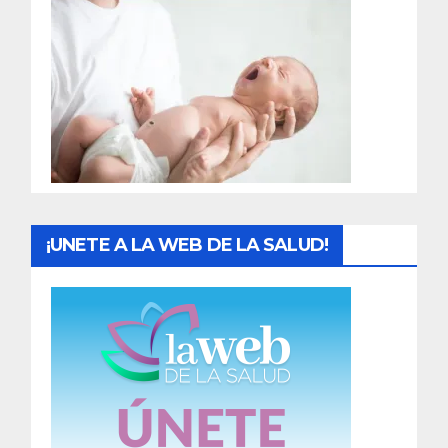
r
a
d
a
s
¡UNETE A LA WEB DE LA SALUD!