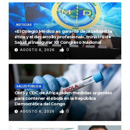
NOTICIAS
«El Colegio Médico es garante de la calidad, la
ética y el desarrollo profesional», ministro de
Salud al inaugurar XII Congreso Nacional
0
AGOSTO 6, 2026
SALUD PÚBLICA
OMS y CDC de África piden medidas urgentes
para contener el ébola en la República
Democrática del Congo
0
AGOSTO 6, 2026