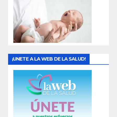
r
a
d
a
s
¡UNETE A LA WEB DE LA SALUD!