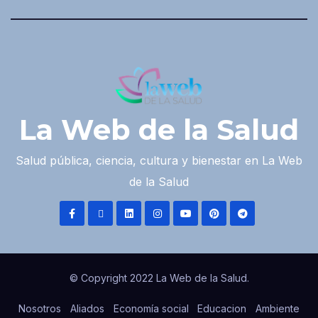
La Web de la Salud
Salud pública, ciencia, cultura y bienestar en La Web
de la Salud
© Copyright 2022 La Web de la Salud.
Nosotros
Aliados
Economía social
Educacion
Ambiente