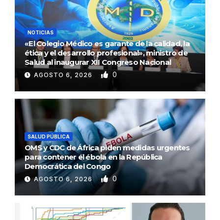
NOTICIAS
«El Colegio Médico es garante de la calidad, la
ética y el desarrollo profesional», ministro de
Salud al inaugurar XII Congreso Nacional
0
AGOSTO 6, 2026
SALUD PÚBLICA
OMS y CDC de África piden medidas urgentes
para contener el ébola en la República
Democrática del Congo
0
AGOSTO 6, 2026