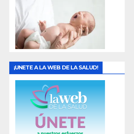
r
a
d
a
s
¡UNETE A LA WEB DE LA SALUD!