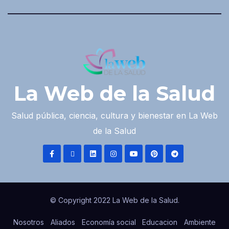
La Web de la Salud
Salud pública, ciencia, cultura y bienestar en La Web
de la Salud
© Copyright 2022 La Web de la Salud.
Nosotros
Aliados
Economía social
Educacion
Ambiente