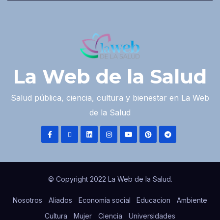
La Web de la Salud
Salud pública, ciencia, cultura y bienestar en La Web
de la Salud
© Copyright 2022 La Web de la Salud.
Nosotros
Aliados
Economía social
Educacion
Ambiente
Cultura
Mujer
Ciencia
Universidades