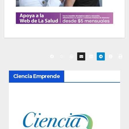
N
Ciencia Emprende
a
v
e
g