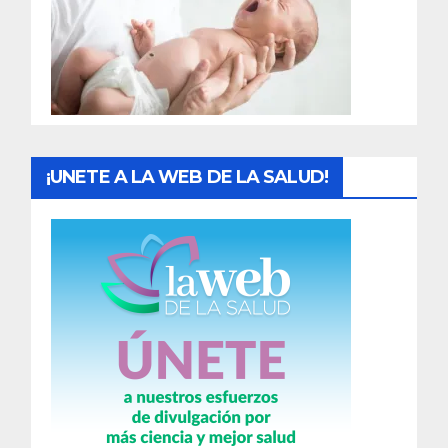
a
d
a
s
¡UNETE A LA WEB DE LA SALUD!