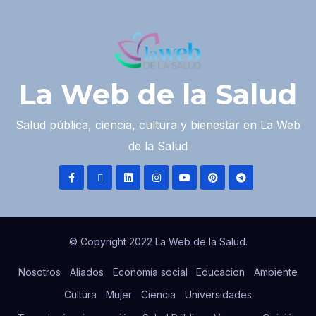
La Web de la Salud
Salud pública, ciencia, cultura y bienestar en La Web
de la Salud
© Copyright 2022 La Web de la Salud.
Nosotros
Aliados
Economía social
Educacion
Ambiente
Cultura
Mujer
Ciencia
Universidades