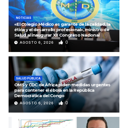
NOTICIAS
«El Colegio Médico es garante de la calidad, la
ética y el desarrollo profesional», ministro de
Salud al inaugurar XII Congreso Nacional
0
AGOSTO 6, 2026
SALUD PÚBLICA
OMS y CDC de África piden medidas urgentes
para contener el ébola en la República
Democrática del Congo
0
AGOSTO 6, 2026