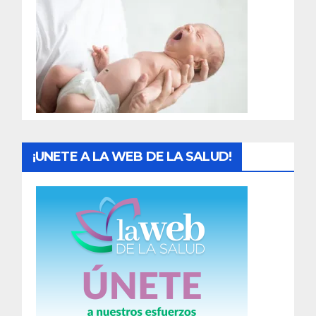
r
a
d
a
s
¡UNETE A LA WEB DE LA SALUD!