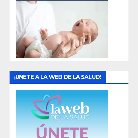
r
a
d
a
s
¡UNETE A LA WEB DE LA SALUD!