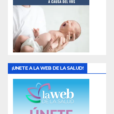
t
r
a
d
a
s
¡UNETE A LA WEB DE LA SALUD!