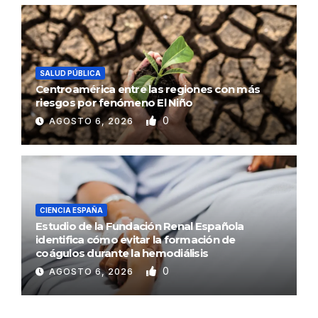
SALUD PÚBLICA
Centroamérica entre las regiones con más
riesgos por fenómeno El Niño
0
AGOSTO 6, 2026
CIENCIA ESPAÑA
Estudio de la Fundación Renal Española
identifica cómo evitar la formación de
coágulos durante la hemodiálisis
0
AGOSTO 6, 2026