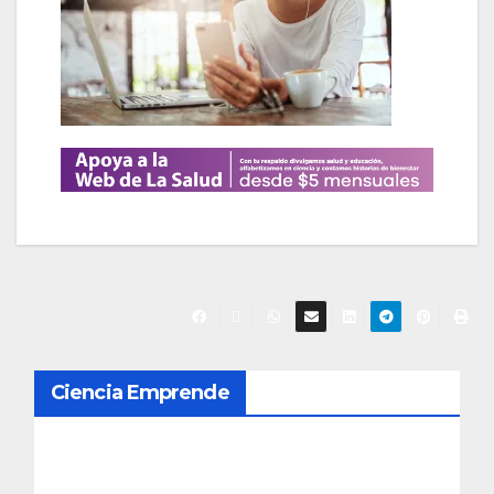
N
Ciencia Emprende
a
v