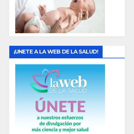
d
a
s
¡UNETE A LA WEB DE LA SALUD!