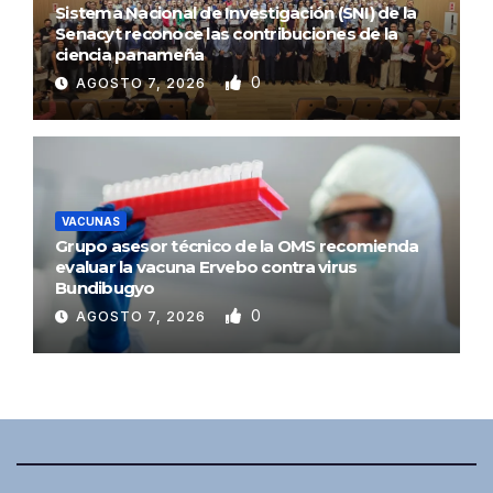
Sistema Nacional de Investigación (SNI) de la
Senacyt reconoce las contribuciones de la
ciencia panameña
0
AGOSTO 7, 2026
VACUNAS
Grupo asesor técnico de la OMS recomienda
evaluar la vacuna Ervebo contra virus
Bundibugyo
0
AGOSTO 7, 2026