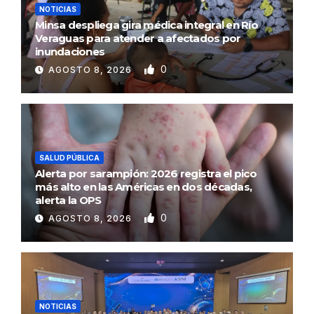
NOTICIAS
Minsa despliega gira médica integral en Río
Veraguas para atender a afectados por
inundaciones
0
AGOSTO 8, 2026
SALUD PÚBLICA
Alerta por sarampión: 2026 registra el pico
más alto en las Américas en dos décadas,
alerta la OPS
0
AGOSTO 8, 2026
NOTICIAS