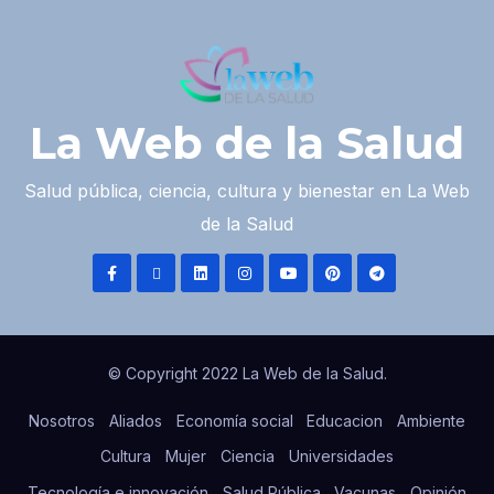
La Web de la Salud
Salud pública, ciencia, cultura y bienestar en La Web
de la Salud
© Copyright 2022 La Web de la Salud.
Nosotros
Aliados
Economía social
Educacion
Ambiente
Cultura
Mujer
Ciencia
Universidades
Tecnología e innovación
Salud Pública
Vacunas
Opinión