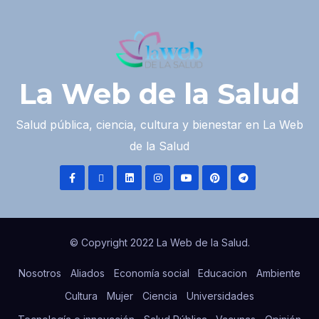
La Web de la Salud
Salud pública, ciencia, cultura y bienestar en La Web
de la Salud
© Copyright 2022 La Web de la Salud.
Nosotros
Aliados
Economía social
Educacion
Ambiente
Cultura
Mujer
Ciencia
Universidades