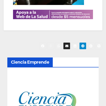
N
Ciencia Emprende
a
v
e
g
a