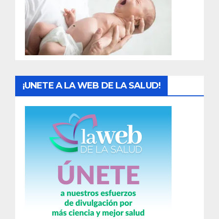
a
d
a
s
¡UNETE A LA WEB DE LA SALUD!