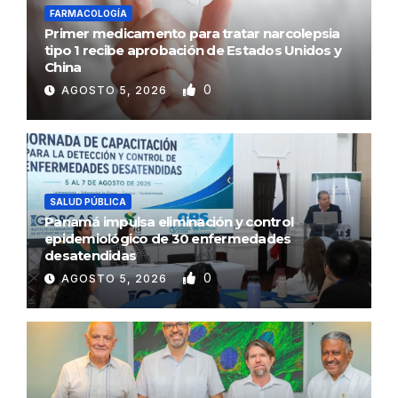
FARMACOLOGÍA
Primer medicamento para tratar narcolepsia
tipo 1 recibe aprobación de Estados Unidos y
China
0
AGOSTO 5, 2026
SALUD PÚBLICA
Panamá impulsa eliminación y control
epidemiológico de 30 enfermedades
desatendidas
0
AGOSTO 5, 2026