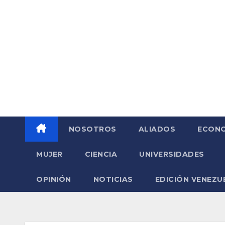
Saltar
al
contenido
NOSOTROS
ALIADOS
ECONO
MUJER
CIENCIA
UNIVERSIDADES
OPINIÓN
NOTICIAS
EDICIÓN VENEZU