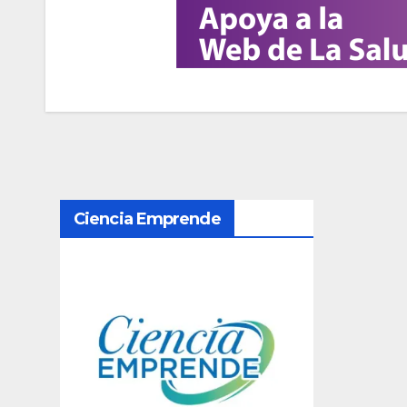
N
Ciencia Emprende
a
v
e
g
a