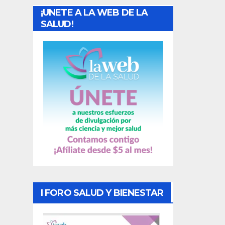
¡UNETE A LA WEB DE LA
d
SALUD!
a
s
I FORO SALUD Y BIENESTAR