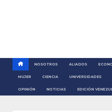
Saltar
al
contenido
NOSOTROS
ALIADOS
ECONO
MUJER
CIENCIA
UNIVERSIDADES
OPINIÓN
NOTICIAS
EDICIÓN VENEZU