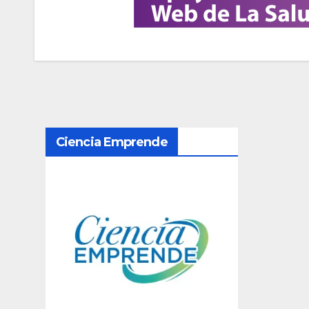
N
Ciencia Emprende
a
v
e
g
a