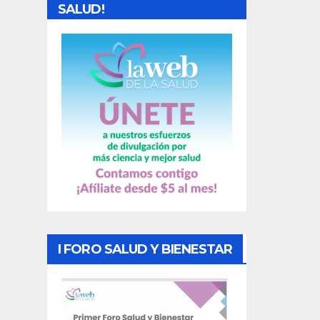
d
SALUD!
a
s
I FORO SALUD Y BIENESTAR