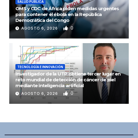
SALUD PÚBLICA
OMS y CDC de África piden medidas urgentes
para contener el ébola en la República
Democrática del Congo
0
AGOSTO 6, 2026
TECNOLOGÍA E INNOVACIÓN
Investigador de la UTP obtiene tercer lugar en
reto mundial de detección de cáncer de piel
mediante inteligencia artificial
0
AGOSTO 6, 2026