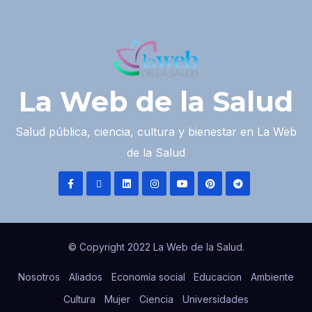
La Web de la Salud
Salud pública, ciencia, cultura y bienestar en La Web
de la Salud
© Copyright 2022 La Web de la Salud.
Nosotros
Aliados
Economía social
Educacion
Ambiente
Cultura
Mujer
Ciencia
Universidades