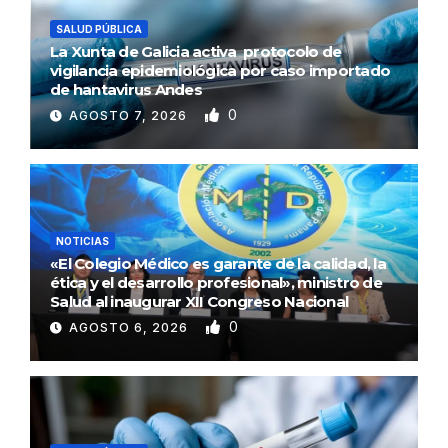
SALUD PÚBLICA
La Xunta de Galicia activa protocolo de
vigilancia epidemiológica por caso importado
de hantavirus Andes
0
AGOSTO 7, 2026
NOTICIAS
«El Colegio Médico es garante de la calidad, la
ética y el desarrollo profesional», ministro de
Salud al inaugurar XII Congreso Nacional
0
AGOSTO 6, 2026